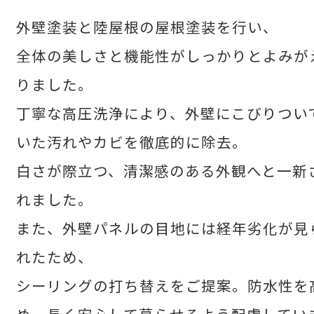
外壁塗装と陸屋根の屋根塗装を行い、
業務内容
全体の美しさと機能性がしっかりとよみが
りました。
施工事例
丁寧な高圧洗浄により、外壁にこびりつい
お客様の声
いた汚れやカビを徹底的に除去。
白さが際立つ、清潔感のある外観へと一新
サービス
れました。
また、外壁パネルの目地には経年劣化が見
よくあるご質問
れたため、
シーリングの打ち替えをご提案。防水性を
お知らせ
め、長く安心して暮らせるよう配慮してい