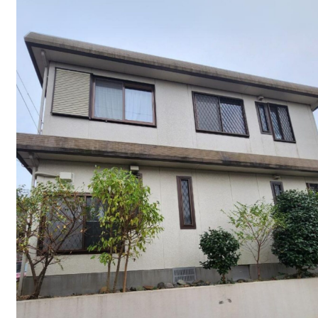
せた父さん
コラム
Contact Us
mail
お問い合わせ
コンナニ ハヤイ
0120-572-881