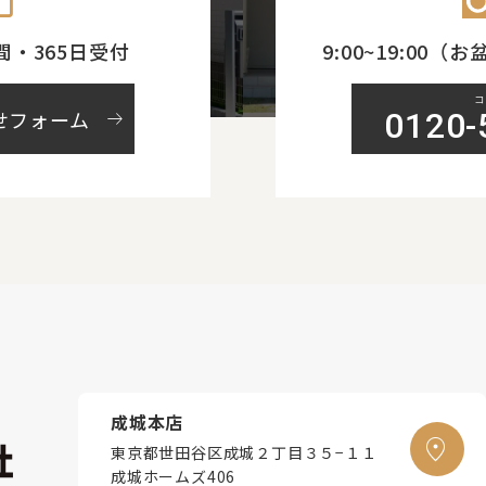
間・365日受付
9:00~19:00
arrow_right_alt
せフォーム
0120-
成城本店
東京都世田谷区成城２丁目３５−１１
成城ホームズ406