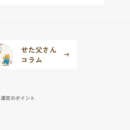
せた父さん
arrow_right_alt
コラム
容
社選定のポイント
せ