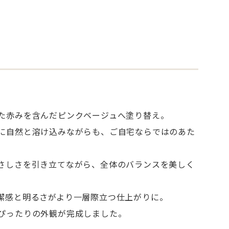
た赤みを含んだピンクベージュへ塗り替え。
に自然と溶け込みながらも、ご自宅ならではのあた
せた父さん
コラム
さしさを引き立てながら、全体のバランスを美しく
潔感と明るさがより一層際立つ仕上がりに。
ぴったりの外観が完成しました。