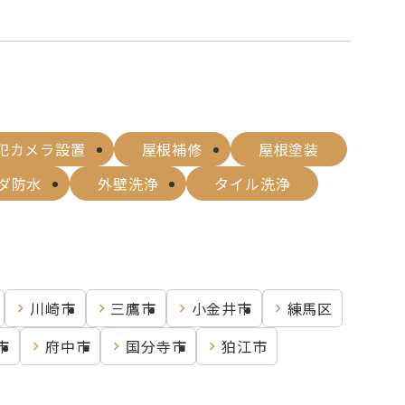
犯カメラ設置
屋根補修
屋根塗装
ダ防水
外壁洗浄
タイル洗浄
川崎市
三鷹市
小金井市
練馬区
市
府中市
国分寺市
狛江市