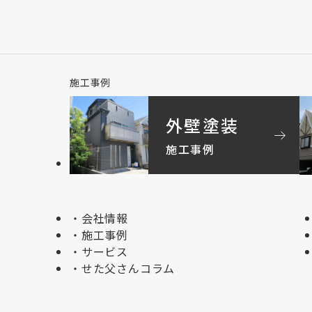
施工事例
外壁塗装
arrow_right_alt
施工事例
会社情報
施工事例
サービス
せた父さんコラム