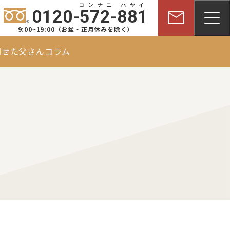
コンナニ ハヤイ
mail
0120-572-881
9:00~19:00（お盆・正月休みを除く）
問
せた父さんコラム
外壁塗装
arrow_right_alt
施工事例
屋根塗装
arrow_right_alt
施工事例