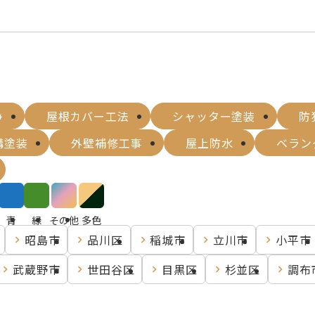
浄
屋根カバー工法
シャッター塗装
防
構塗装
外壁補修工事
屋上防水
ベラン
青
緑
その他
多色
昭島市
品川区
稲城市
立川市
小平市
武蔵野市
世田谷区
目黒区
杉並区
調布