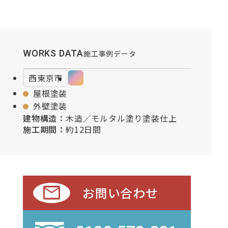
WORKS DATA
施工事例データ
西東京市
屋根塗装
外壁塗装
建物構造：
木造／モルタル塗り塗装仕上
施工期間：
約12日間
mail
お問い合わせ