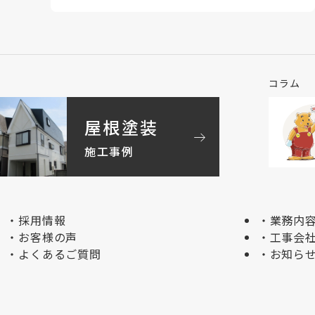
コラム
屋根塗装
arrow_right_alt
施工事例
採用情報
業務内
お客様の声
工事会
よくあるご質問
お知ら