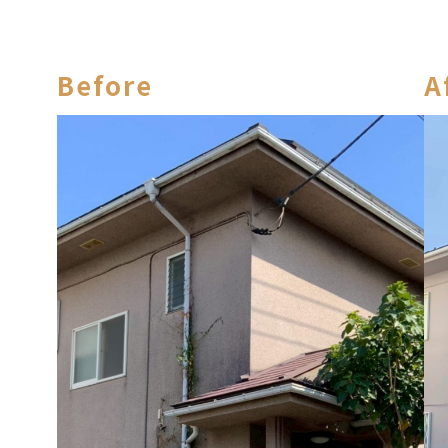
mail
お問い合わせ
コンナニ ハヤイ
Before
A
0120-572-881
Follow Us