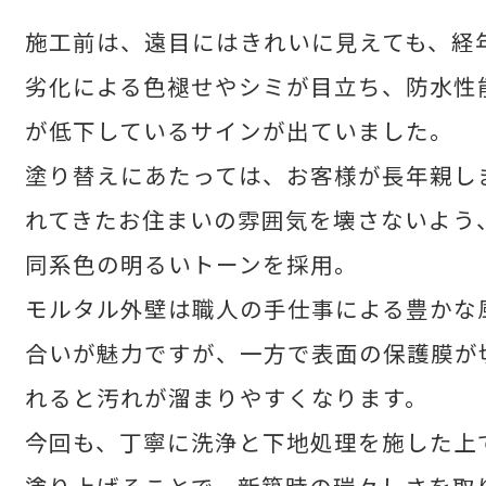
施工前は、遠目にはきれいに見えても、経
業務内容
劣化による色褪せやシミが目立ち、防水性
が低下しているサインが出ていました。
施工事例
塗り替えにあたっては、お客様が長年親し
お客様の声
れてきたお住まいの雰囲気を壊さないよう
同系色の明るいトーンを採用。
サービス
モルタル外壁は職人の手仕事による豊かな
合いが魅力ですが、一方で表面の保護膜が
よくあるご質問
れると汚れが溜まりやすくなります。
今回も、丁寧に洗浄と下地処理を施した上
お知らせ
塗り上げることで、新築時の瑞々しさを取