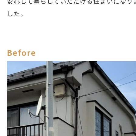
安心して暮らしていただける住まいになり
せた父さん
した。
コラム
Before
Contact Us
mail
お問い合わせ
コンナニ ハヤイ
0120-572-881