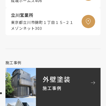
成城ホームズ406
立川営業所
東京都立川市錦町１丁目１５−２１
メゾンネット303
施工事例
外壁塗装
arrow_right_alt
施工事例