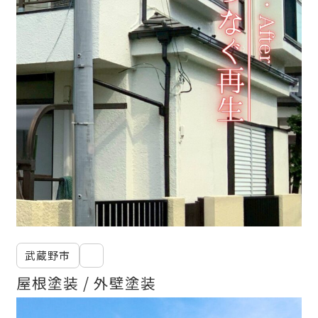
せた父さんコラム
採用情報
武蔵野市
コラム
屋根塗装
外壁塗装