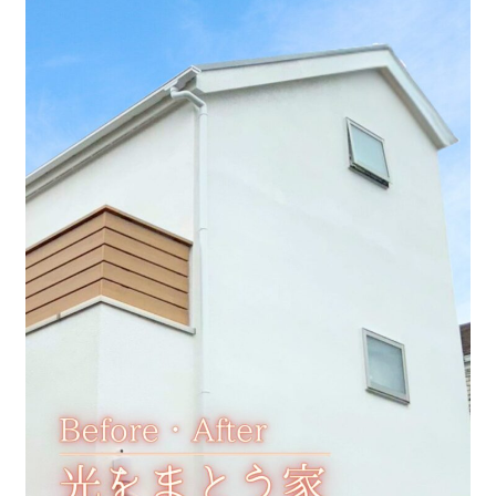
せた父さん
コラム
Contact Us
mail
お問い合わせ
コンナニ ハヤイ
0120-572-881