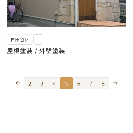
世田谷区
屋根塗装
外壁塗装
arrow_left_alt
arrow_right_alt
2
3
4
5
6
7
8