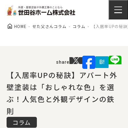
施工事例
home
HOME
せた父さんコラム
コラム
【入居率UPの秘
外壁塗装
arrow_right_alt
施工事例
B!
share
屋根塗装
【入居率UPの秘訣】アパート外
arrow_right_alt
施工事例
壁塗装は「おしゃれな色」を選
ぶ！人気色と外観デザインの鉄
則
会社情報
コラム