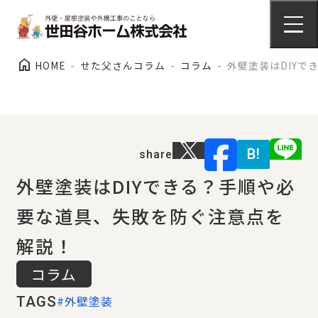
施工事例
home
HOME
せた父さんコラム
コラム
外壁塗装はDIY
外壁塗装
arrow_right_alt
施工事例
B!
share
屋根塗装
外壁塗装はDIYできる？手順や必
arrow_right_alt
施工事例
要な道具、失敗を防ぐ注意点を
解説！
コラム
会社情報
#外壁塗装
TAGS