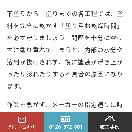
下塗りから上塗りまでの各工程では、塗
料を完全に乾かす「塗り重ね乾燥時間」
を必ず守りましょう。間隔を十分に空け
ずに塗り重ねてしまうと、内部の水分や
溶剤が抜けきれず、後に塗装が浮き上が
ったり膨れたりする不具合の原因になり
ます。
作業を急がず、メーカーの指定通りに時
間を置くことで、塗料本来の性能を引き
mail
arrow_upward
お問い合わせ
施工事例
0120-572-881
出せます。