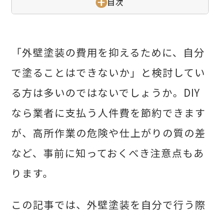
目次
せた父さん
コラム
「外壁塗装の費用を抑えるために、自分
で塗ることはできないか」と検討してい
る方は多いのではないでしょうか。DIY
Contact Us
なら業者に支払う人件費を節約できます
mail
お問い合わせ
が、高所作業の危険や仕上がりの質の差
など、事前に知っておくべき注意点もあ
コンナニ ハヤイ
ります。
0120-572-881
この記事では、外壁塗装を自分で行う際